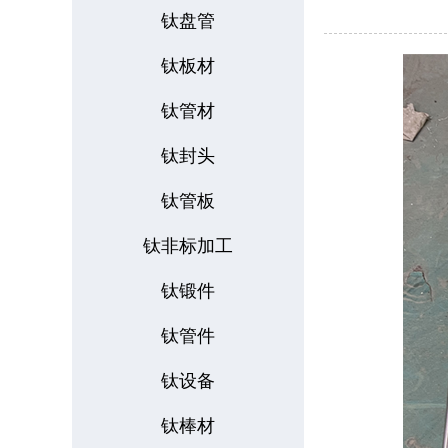
钛盘管
钛板材
钛管材
钛封头
钛管板
钛非标加工
钛锻件
钛管件
钛设备
钛棒材