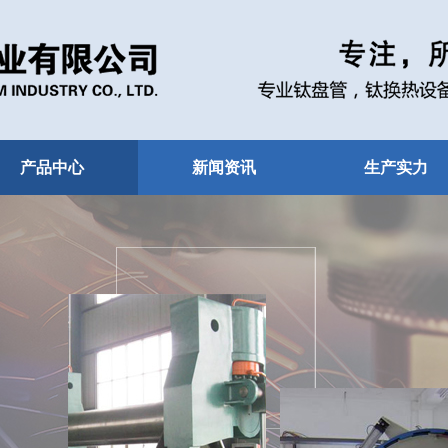
产品中心
新闻资讯
生产实力