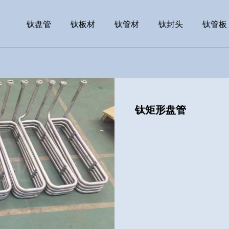
钛盘管
钛板材
钛管材
钛封头
钛管板
钛矩形盘管