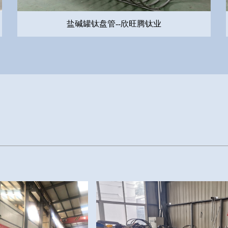
盐碱罐钛盘管--欣旺腾钛业